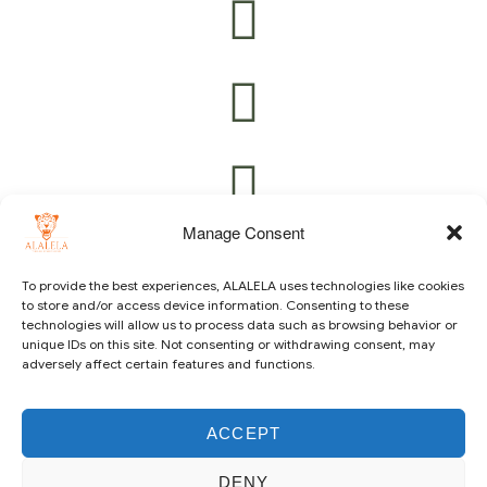
Manage Consent
To provide the best experiences, ALALELA uses technologies like cookies
to store and/or access device information. Consenting to these
technologies will allow us to process data such as browsing behavior or
Copyright © 2021 ALALELA. All Rights Reserved – Designed
unique IDs on this site. Not consenting or withdrawing consent, may
by
Julie A.A
|
Vision Identity Design
adversely affect certain features and functions.
ACCEPT
DENY