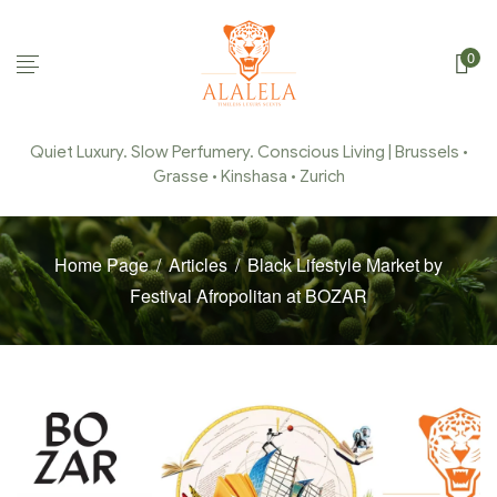
0
Quiet Luxury. Slow Perfumery. Conscious Living | Brussels •
Grasse • Kinshasa • Zurich
Home Page
/
Articles
/
Black Lifestyle Market by
Festival Afropolitan at BOZAR